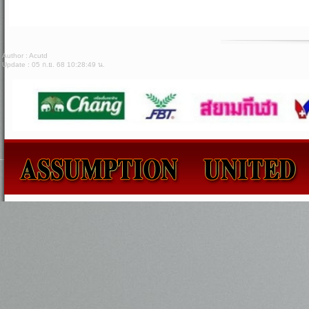
Author : Acutd
Update : 05 ก.ย. 68 10:28:49 น.