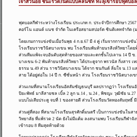
เจ้าสัวน้อย ชนะรวด3นัดแบบคลีนชีท ทะลุเข้ารอบฟุตบอล
ฟุตบอลกีฬาระหว่างโรงเรียน ประเภท ก. ประจำปีการศึกษา 2567 รุ
คอร์โน แอนด์ แนช จำกัด ในเครือสยามสปอร์ต ซินดิเคทจำกัด (
โดยเกมการแข่งขันเมื่อวันพุธ 4 ก.ย.67 มี 4 คู่ เริ่มจากการแข่ง
โรงเรียนราชวินิตบางเขน พบ โรงเรียนพันท้ายนรสิงห์วิทยาโดยทั้ง 2 ท
ส่วนทีมแพ้จะจบอันดับสุดท้ายของสายและตกชั้นไปเลาน 14 ปี ข. 
บางเขน 6-2 พันท้ายนรสิงห์วิทยา ได้ประตูจาก พรวนัส กิ่งสาร เ
ธรรม น.49 ส่วน ราชวินิตบางเขน ได้จาก ชนกันต์ ลิ่มใจ น.13 แ
สาย ได้อยู่ต่อใน 14 ปี ก. ซีซั่นหน้า ส่วน โรงเรียนราชวินิตบางเข
ส่วนเกมที่สนามโรงเรียนอัสสัมชัญธนบุรี ผลปรากฏว่า โรงเรียนอัส
ปิยะพัทธ์ มาลีสายชล เบิ้ล 2 ลูก น.14 , น.24 , พิชญะ วุฒิชัย น.2
แบบไม่เสียประตู จบที่ 1 ของสายดี ส่วนโรงเรียนวัดทองสัมฤทธิ์ มี
ส่วนคู่ที่สอง ที่สนามโรงเรียนสุรศักดิ์มนตรี เป็นการแข่งขันในส
วิทยาลัย ที่แพ้รวด 2 นัด ยังไม่มีแต้ม ลงสนามพบ โรงเรียนกีฬาจังหวั
เข้ารอบ 8 ทีมสุดท้ายด้วย